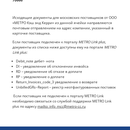
70666
Исходящие документы для московских поставщиков от ООО
«МЕТРО Кэш энд Керри» из данной ячейки направляются
почтовым отправлением на адрес компании, указанный в
карточке поставщика.
Если поставщик подключен к порталу
METRO Link plus
,
документы из списка ниже доступны ему на портале
METRO
Link plus:
Debit_note дебет- нота
DI – уведомление об отклонении инвойса
RD – уведомление об отказе в доплате
RP – уведомление о доплате
Return_Invoices_code_3 уведомление о возврате
UnbilledGRs~Report – реестр неотфактурованных поставок
Если поставщик не подключен к порталу METRO Link
необходимо связаться со службой поддержки METRO Link
plus по адресу
mailto: info_mcc@metro-cc.ru