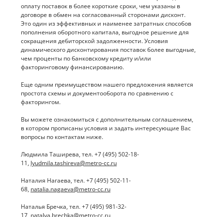
оплату поставок в более короткие сроки, чем указаны в
договоре в обмен на согласованный сторонами дисконт.
Это один из эффективных и наименее затратных способов
пополнения оборотного капитала, выгодное решение для
сокращения дебиторской задолженности. Условия
динамического дисконтирования поставок более выгодные,
чем проценты по банковскому кредиту и/или
факторинговому финансированию.
Еще одним преимуществом нашего предложения является
простота схемы и документооборота по сравнению с
факторингом.
Вы можете ознакомиться с дополнительным соглашением,
в котором прописаны условия и задать интересующие Вас
вопросы по контактам ниже.
Людмила Таширева, тел. +7 (495) 502-18-
11,
lyudmila.tashireva@metro-cc.ru
Наталия Нагаева, тел. +7 (495) 502-11-
68,
natalia.nagaeva@metro-cc.ru
Наталья Бречка, тел. +7 (495) 981-32-
17,
natalya.brechka@metro-cc.ru