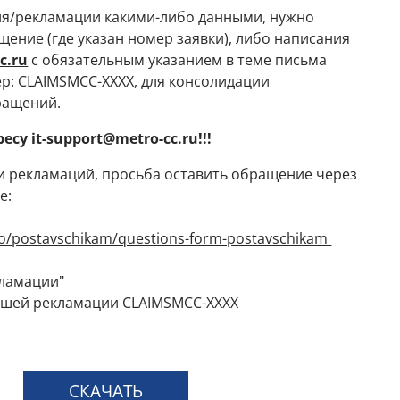
ия/рекламации какими-либо данными, нужно
ение (где указан номер заявки), либо написания
c.ru
с обязательным указанием в теме письма
р: CLAIMSMCC-XXXX, для консолидации
ращений.
у it-support@metro-cc.ru!!!
и рекламаций, просьба оставить обращение через
е:
tvo/postavschikam/questions-form-postavschikam
кламации"
вашей рекламации CLAIMSMCC-XXXX
СКАЧАТЬ