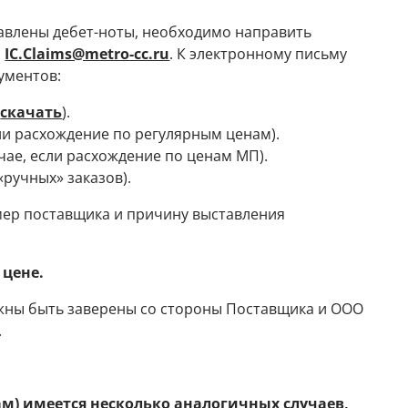
тавлены дебет-ноты, необходимо направить
с
IC.Claims@metro-cc.ru
. К электронному письму
ументов:
(
скачать
).
сли расхождение по регулярным ценам).
чае, если расхождение по ценам МП).
«ручных» заказов).
омер поставщика и причину выставления
 цене.
жны быть заверены со стороны Поставщика и ООО
.
ам) имеется несколько аналогичных случаев,