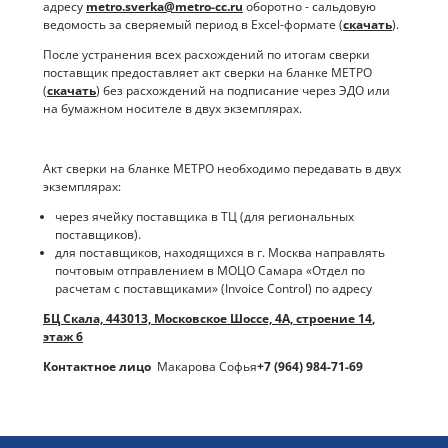
адресу
metro.sverka@metro-cc.ru
оборотно - сальдовую
ведомость за сверяемый период в Excel-формате (
скачать
).
После устранения всех расхождений по итогам сверки
поставщик предоставляет акт сверки на бланке МЕТРО
(
скачать
) без расхождений на подписание через ЭДО или
на бумажном носителе в двух экземплярах.
Акт сверки на бланке МЕТРО необходимо передавать в двух
экземплярах:
через ячейку поставщика в ТЦ (для региональных
поставщиков).
для поставщиков, находящихся в г. Москва направлять
почтовым отправлением в МОЦО Самара «Отдел по
расчетам с поставщиками» (Invoice Control) по адресу
БЦ Скала, 443013,
Московское Шоссе, 4А, строение 14
,
этаж 6
Контактное лицо
Макарова Софья
+7 (964) 984-71-69